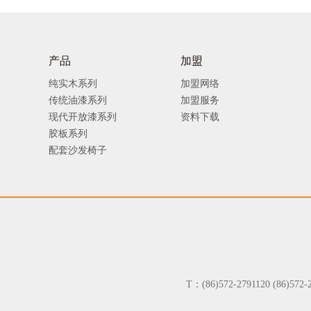
产品
加盟
纯实木系列
加盟网络
传统油漆系列
加盟服务
现代开放漆系列
资料下载
胶板系列
配套沙发椅子
T：(86)572-2791120 (8